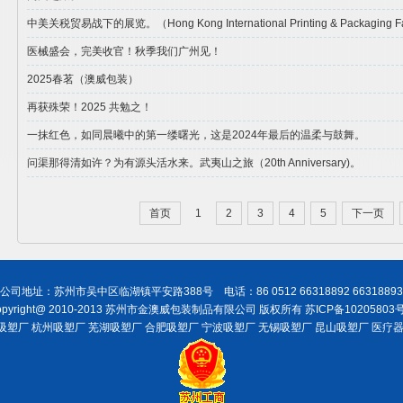
中美关税贸易战下的展览。（Hong Kong International Printing & Packaging F
医械盛会，完美收官！秋季我们广州见！
2025春茗（澳威包装）
再获殊荣！2025 共勉之！
一抹红色，如同晨曦中的第一缕曙光，这是2024年最后的温柔与鼓舞。
问渠那得清如许？为有源头活水来。武夷山之旅（20th Anniversary)。
首页
1
2
3
4
5
下一页
公司地址：苏州市吴中区临湖镇平安路388号 电话：86 0512 66318892 66318893
opyright@ 2010-2013 苏州市金澳威包装制品有限公司 版权所有
苏ICP备10205803号
吸塑厂 杭州吸塑厂 芜湖吸塑厂 合肥吸塑厂 宁波吸塑厂 无锡吸塑厂 昆山吸塑厂
医疗