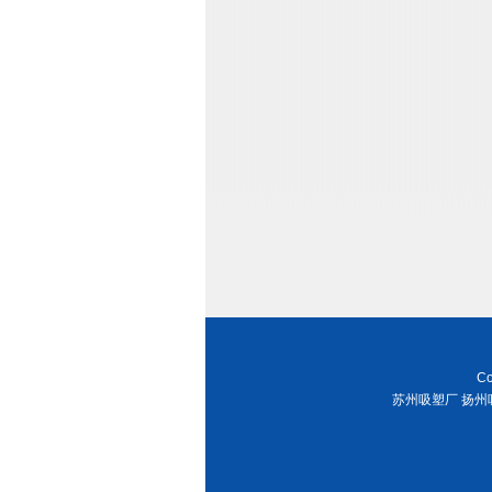
C
苏州吸塑厂 扬州